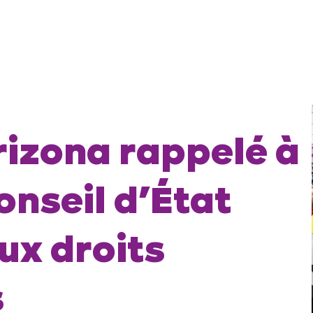
Arizona rappelé à
onseil d’État
ux droits
s