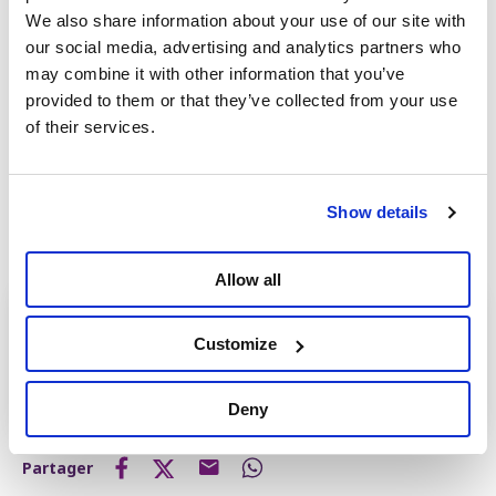
We also share information about your use of our site with
le cas d’Israël aujourd’hui. Dans ce cadre, on ne peut
our social media, advertising and analytics partners who
se défaire de l'impression que l'accusation de
may combine it with other information that you’ve
génocide est surtout un moyen de justifier des
provided to them or that they’ve collected from your use
sanctions contre la Chine dans le cadre de la rivalité
of their services.
géopolitique entre les États-Unis et la Chine. Nous ne
suivons pas cette mentalité de blocs et cette
instrumentalisation de Washington. L'Europe ferait
mieux de poursuivre une voie indépendante et de
Show details
coopérer équitablement avec l'Amérique, l'Asie ainsi
qu'avec le Sud global.
Allow all
Pour aller plus loin
Customize
Notre article de mars 2021
Deny
Partager