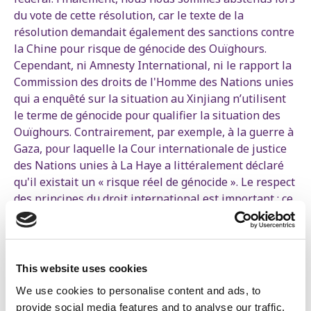
du vote de cette résolution, car le texte de la
résolution demandait également des sanctions contre
la Chine pour risque de génocide des Ouïghours.
Cependant, ni Amnesty International, ni le rapport la
Commission des droits de l'Homme des Nations unies
qui a enquêté sur la situation au Xinjiang n’utilisent
le terme de génocide pour qualifier la situation des
Ouïghours. Contrairement, par exemple, à la guerre à
Gaza, pour laquelle la Cour internationale de justice
des Nations unies à La Haye a littéralement déclaré
qu'il existait un « risque réel de génocide ». Le respect
des principes du droit international est important : ce
sont les Nations-Unies et à la Cour internationale de
justice qui définissent ce qui est un (risque de)
génocide ou non. Ce n’est pas à notre pays seul de le
déterminer.
This website uses cookies
We use cookies to personalise content and ads, to
Cependant, les gouvernements qui exigent des
provide social media features and to analyse our traffic.
sanctions contre la Chine n’en font pas de même dans