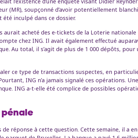
lait l’existence d’une enquête visant Didier Reynde
 (MR), soupçonné d’avoir potentiellement blanchi
t été inculpé dans ce dossier.
aurait acheté des e-tickets de la Loterie nationale a
compte chez ING. Il avait également effectué aupar
. Au total, il s’agit de plus de 1 000 dépôts, pour
aler ce type de transactions suspectes, en particulie
ourtant, ING n’a jamais signalé ces opérations. Une
que. ING a-t-elle été complice de possibles opérati
n pénale
e réponse à cette question. Cette semaine, il a en
e parquet de Bruxelles. La banque a payé 1,6 million