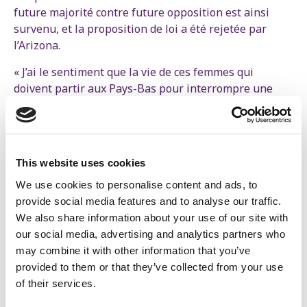
future majorité contre future opposition est ainsi
survenu, et la proposition de loi a été rejetée par
l’Arizona.
« J’ai le sentiment que la vie de ces femmes qui
doivent partir aux Pays-Bas pour interrompre une
grossesse non-désirée ne préoccupe absolument pas
Bart De Wever, ni les autres partis de la future
Arizona », s’indigne Sofie Merckx, qui est aussi
médecin.
This website uses cookies
We use cookies to personalise content and ads, to
La vie de ces femmes qui doivent partir
provide social media features and to analyse our traffic.
We also share information about your use of our site with
aux Pays-Bas pour interrompre une
our social media, advertising and analytics partners who
grossesse non-désirée ne préoccupe
may combine it with other information that you’ve
absolument pas les partis de la future
provided to them or that they’ve collected from your use
of their services.
Arizona.