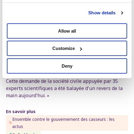
Sofie Merckx
Cheffe de groupe PTB à la Chambre
Show details
« L’urgence est bien réelle, insiste notre cheffe de
groupe. Trop de femmes doivent encore partir à
Allow all
l'étranger afin de pouvoir avorter au-delà de 12
semaines et payer des sommes astronomiques. C’est
Customize
ce que soulignaient déjà, en décembre 2021, les 1 500
professionnels de la santé qui ont signé une pétition
Deny
en faveur de l’allongement à 18 semaines. Un rapport
de 155 pages d’experts a confirmé cette nécessité.
Cette demande de la société civile appuyée par 35
experts scientifiques a été balayée d'un revers de la
main aujourd'hui. »
En savoir plus
Ensemble contre le gouvernement des casseurs : les
actus