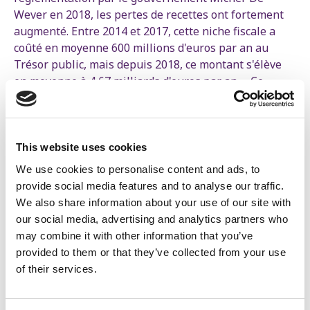
Wever en 2018, les pertes de recettes ont fortement
augmenté. Entre 2014 et 2017, cette niche fiscale a
coûté en moyenne 600 millions d'euros par an au
Trésor public, mais depuis 2018, ce montant s'élève
en moyenne à 4,67 milliards d'euros par an. « Ce
système est taillé sur mesure pour les
multinationales et les super-riches, réagit Sofie
Merckx. Elles peuvent réaliser d'énormes profits lors
de la vente d'actions sans payer un seul euro d'impôt.
This website uses cookies
»
We use cookies to personalise content and ads, to
provide social media features and to analyse our traffic.
We also share information about your use of our site with
Avec notre "taxe Canada", nous faisons un
our social media, advertising and analytics partners who
premier pas pour fermer l'une des plus
may combine it with other information that you’ve
provided to them or that they’ve collected from your use
importantes niches fiscales de notre pays
of their services.
et générer jusqu'à 2 milliards d'euros de
recettes supplémentaires par an.