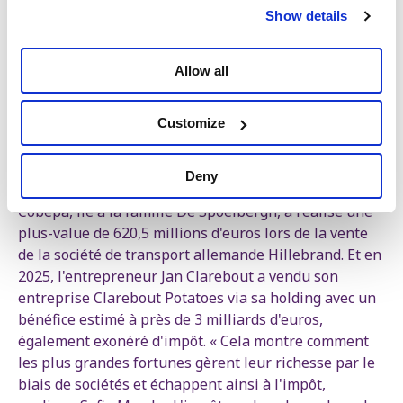
Show details
Sofie Merckx
Cheffe de groupe PTB à la Chambre
Allow all
Quelques exemples concrets illustrent l’ampleur de ce
phénomène. En 2022, Ackermans & van Haaren a
réalisé un bénéfice de 340 millions d'euros lors de la
Customize
vente d'actions qu’elle possédait dans deux
entreprises - Anima et Manuchar - sans payer
Deny
d'impôt. La même année, le véhicule d'investissement
Cobepa, lié à la famille De Spoelbergh, a réalisé une
plus-value de 620,5 millions d'euros lors de la vente
de la société de transport allemande Hillebrand. Et en
2025, l'entrepreneur Jan Clarebout a vendu son
entreprise Clarebout Potatoes via sa holding avec un
bénéfice estimé à près de 3 milliards d'euros,
également exonéré d'impôt. « Cela montre comment
les plus grandes fortunes gèrent leur richesse par le
biais de sociétés et échappent ainsi à l'impôt,