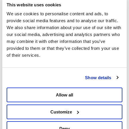
revenus. C’est une stratégie quasi militaire, avec une
This website uses cookies
tactique bien réfléchie. Chapeau ! »
We use cookies to personalise content and ads, to
Il conclut : « Nous voyons ici, sous nos yeux, qu’une
provide social media features and to analyse our traffic.
grève générale et une large mobilisation populaire ne
We also share information about your use of our site with
peuvent avoir de valeur que si elles sont portées
our social media, advertising and analytics partners who
collectivement. Sinon, c’est du sable mouvant, et ça ne
may combine it with other information that you’ve
vaut rien. Les actions sont aussi pensées et élaborées
provided to them or that they’ve collected from your use
de manière à tenir sur le plus long terme, et à ne pas
of their services.
être de simples feux de paille. Je me dis parfois que
c’est typiquement bolivien. Ou est-ce typique de la
classe travailleuse ? »
Show details
Un gouvernement autoritaire de
droite face à la révolte
Allow all
Et donc le gouvernement de Rodrigo Paz, arrivé au
Customize
pouvoir il y a à peine un an, applique un programme
néolibéral : privatisations, réduction de l’État,
ouverture aux capitaux étrangers. Face à la
Deny