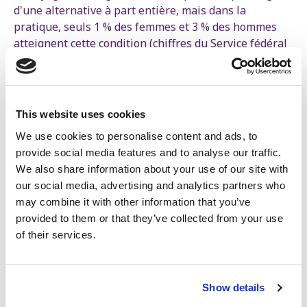
d'une alternative à part entière, mais dans la
pratique, seuls 1 % des femmes et 3 % des hommes
atteignent cette condition (chiffres du Service fédéral
des pensions).
Par exemple, les personnes qui ont été malades
pendant six mois, qui ont été temporairement au
This website uses cookies
chômage pendant 13 semaines ou qui ont eu des
aménagements de fin de carrière, ne remplissent pas
We use cookies to personalise content and ads, to
cette condition.
provide social media features and to analyse our traffic.
We also share information about your use of our site with
Suppression quasi totale des règles pour les
our social media, advertising and analytics partners who
métiers pénibles, dans le privé comme dans le
may combine it with other information that you’ve
public
provided to them or that they’ve collected from your use
of their services.
Dix ans après les promesses faites de faire des
exceptions pour les métiers pénibles, il n’y a toujours
rien. Pire encore, le régime des métiers pénibles dans
le secteur privé est supprimé (notamment pour les
Show details
travailleurs du bâtiment et ceux ayant effectué 30 ans