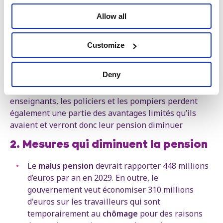
de travail en horaires alternés ou de nuit, qui avaient
Allow all
jusqu’à présent droit à un départ anticipé via le
régime de chômage avec complément d’entreprise –
RCC, ex-prépension).
Customize
Dans le secteur public, le personnel roulant de la
Deny
SNCB et les militaires ne pourront plus obtenir une
pension complète qu’après 45 ans de carrière. Les
enseignants, les policiers et les pompiers perdent
également une partie des avantages limités qu’ils
avaient et verront donc leur pension diminuer.
2. Mesures qui diminuent la pension
Le
malus pension
devrait rapporter 448 millions
d’euros par an en 2029. En outre, le
gouvernement veut économiser 310 millions
d'euros sur les travailleurs qui sont
temporairement au
chômage
pour des raisons