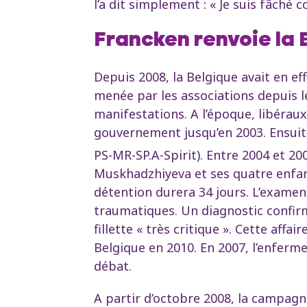
l’a dit simplement : « Je suis fâché
Francken renvoie la 
Depuis 2008, la Belgique avait en e
menée par les associations depuis l
manifestations. A l’époque, libérau
gouvernement jusqu’en 2003. Ensuite
PS-MR-SP.A-Spirit). Entre 2004 et 2
Muskhadzhiyeva et ses quatre enfant
détention durera 34 jours. L’examen
traumatiques. Un diagnostic confir
fillette « très critique ». Cette a
Belgique en 2010. En 2007, l’enferm
débat.
A partir d’octobre 2008, la campag