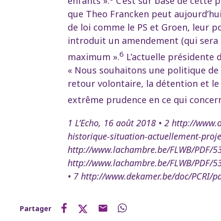
enfants ».
C’est sur base de cette p
que Theo Francken peut aujourd’hui
de loi comme le PS et Groen, leur 
introduit un amendement (qui sera 
6
maximum ».
L’actuelle présidente 
« Nous souhaitons une politique de r
retour volontaire, la détention et l
extrême prudence en ce qui concern
1 L’Echo, 16 août 2018 • 2 http://www
historique-situation-actuellement-proje
http://www.lachambre.be/FLWB/PDF/53
http://www.lachambre.be/FLWB/PDF/53
• 7 http://www.dekamer.be/doc/PCRI/pd
Partager