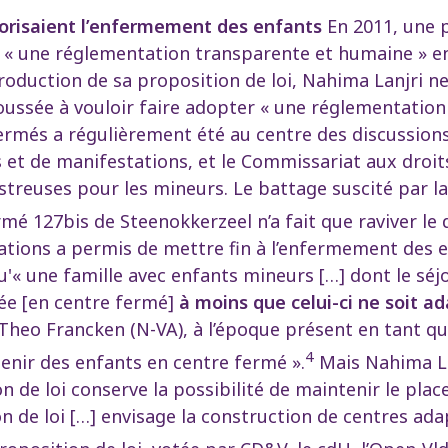
utorisaient l’enfermement des enfants
En 2011, une p
 « une réglementation transparente et humaine » en
troduction de sa proposition de loi, Nahima Lanjri 
poussée à vouloir faire adopter « une réglementation
rmés a régulièrement été au centre des discussions 
s et de manifestations, et le Commissariat aux droit
reuses pour les mineurs. Le battage suscité par la 
mé 127bis de Steenokkerzeel n’a fait que raviver le 
iations a permis de mettre fin à l’enfermement des 
qu'« une famille avec enfants mineurs […] dont le séjo
acée [en centre fermé]
à moins que celui-ci ne soit a
Theo Francken (N-VA), à l’époque présent en tant qu
4
tenir des enfants en centre fermé ».
Mais Nahima La
ion de loi conserve la possibilité de maintenir le pl
n de loi […] envisage la construction de centres ada