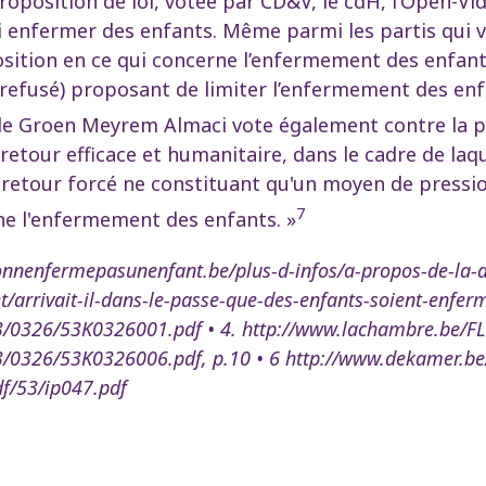
roposition de loi, votée par CD&V, le cdH, l’Open-Vl
 enfermer des enfants. Même parmi les partis qui v
position en ce qui concerne l’enfermement des enfan
refusé) proposant de limiter l’enfermement des enf
de Groen Meyrem Almaci vote également contre la pro
etour efficace et humanitaire, dans le cadre de laqu
e retour forcé ne constituant qu'un moyen de pression
7
e l'enfermement des enfants. »
.onnenfermepasunenfant.be/plus-d-infos/a-propos-de-la-d
t/arrivait-il-dans-le-passe-que-des-enfants-soient-enfer
/0326/53K0326001.pdf • 4. http://www.lachambre.be/F
/0326/53K0326006.pdf, p.10 • 6 http://www.dekamer.b
f/53/ip047.pdf