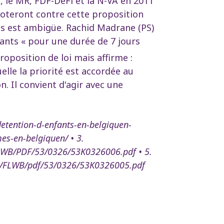
d, le MR, FDF-DéFi et la N-VA en 2011
oteront contre cette proposition
ts est ambigüe. Rachid Madrane (PS)
ants « pour une durée de 7 jours
position de loi mais affirme :
elle la priorité est accordée au
. Il convient d'agir avec une
etention-d-enfants-en-belgiquen-
mes-en-belgiquen/ • 3.
LWB/PDF/53/0326/53K0326006.pdf • 5.
e/FLWB/pdf/53/0326/53K0326005.pdf