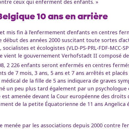
 contre ceux qui enferment des enfants. »
Belgique 10 ans en arrière
ffet mis fin à l’enfermement d’enfants en centres f
e début des années 2000 suscitant toute sortes d’act
x, socialistes et écologistes (VLD-PS-PRL-FDF-MCC-S
 vient le gouvernement Verhofstadt II composé des 
008, 2 226 enfants seront enfermés en centres fermé
s de 7 mois, 3 ans, 5 ans et 7 ans arrêtés et placés
 médical de la fille de 5 ans indiquera de graves s
mé un peu plus tard également par un psychologue qu
ffaire est amenée devant la Cour européenne des droi
ement de la petite Équatorienne de 11 ans Angelica é
ne menée par les associations depuis 2000 contre l