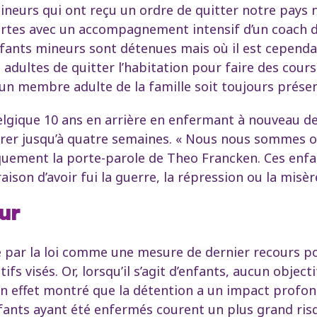
 mineurs qui ont reçu un ordre de quitter notre pays
tes avec un accompagnement intensif d’un coach de 
enfants mineurs sont détenues mais où il est cepend
s adultes de quitter l’habitation pour faire des cour
’un membre adulte de la famille soit toujours présen
lgique 10 ans en arrière en enfermant à nouveau de
rer jusqu’à quatre semaines. « Nous nous sommes o
iquement la porte-parole de Theo Francken. Ces enfan
ison d’avoir fui la guerre, la répression ou la misèr
ur
 par la loi comme une mesure de dernier recours pou
tifs visés. Or, lorsqu’il s’agit d’enfants, aucun obj
n effet montré que la détention a un impact profond
ants ayant été enfermés courent un plus grand risqu