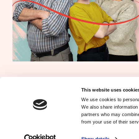
Programme
Offres d'empl
This website uses cookie
We use cookies to personal
Contact
Newsletter
We also share information 
partners who may combine i
from your use of their serv
© Parti du Travail de Belgique 2023-2026
Vie privée
Po
Show details