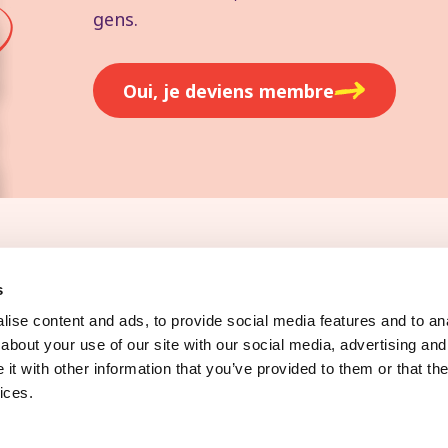
gens.
Oui, je deviens membre
oi
Presse
s
ise content and ads, to provide social media features and to anal
about your use of our site with our social media, advertising and
t with other information that you’ve provided to them or that the
ices.
litique de cookies
Modifier les préférences de cookies