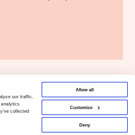
Allow all
Naar de PVDA
yse our traffic.
 analytics
Customize
y’ve collected
Deny