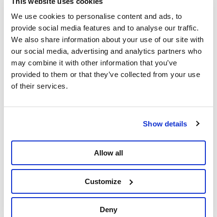
This website uses cookies
masques réservés au personnel de santé ont une
We use cookies to personalise content and ads, to
durée de vie maximale d'environ cinq ans et doivent
provide social media features and to analyse our traffic.
donc être remplacés régulièrement. Cela s'est produit
We also share information about your use of our site with
au moins une fois, en 2009, au moment de l'épidémie
our social media, advertising and analytics partners who
de grippe porcine. Mais, par la suite, les différents
may combine it with other information that you’ve
gouvernements n'ont pas renouvelé la réserve
provided to them or that they’ve collected from your use
stratégique. »
of their services.
Les gouvernements Leterme II (démocrates-chrétiens,
libéraux, PS), Di Rupo (sociaux-démocrates, libéraux,
démocrates-chrétiens), Michel I (libéraux, N-VA,
Show details
CD&V) et Michel II (libéraux, CD&V) ont tous
successivement ignoré les conseils des experts et
Allow all
n'ont pas constitué un stock suffisant de masques de
protection. « Ces différents gouvernements ont fait
preuve de négligence coupable, dénonce Sofie Merckx.
Customize
Nous en subissons maintenant les conséquences. Les
prestataires de soins de santé manquent de masques
Deny
de qualité. Et les professions dans lesquels des