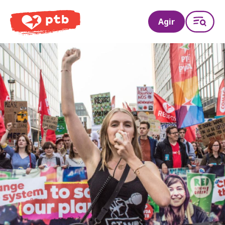
PTB
Agir