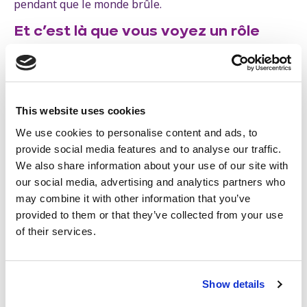
pendant que le monde brûle.
Et c’est là que vous voyez un rôle
important pour la classe travailleuse
?
Matt Huber.
La classe travailleuse est en mesure de
This website uses cookies
construire le type de pouvoir politique capable de
contrer le pouvoir du capital. Tout d’abord, la classe
We use cookies to personalise content and ads, to
travailleuse constitue la grande majorité de notre
provide social media features and to analyse our traffic.
société. Son pouvoir réside dans son nombre.
We also share information about your use of our site with
Deuxièmement, la classe travailleuse a un intérêt
our social media, advertising and analytics partners who
matériel au changement parce qu’elle n’a plus aucun
may combine it with other information that you’ve
contrôle sur sa vie et qu’elle souffre d’un manque de
provided to them or that they’ve collected from your use
sécurité matérielle. Le troisième point, le plus
of their services.
important, est que la classe travailleuse détient le
pouvoir stratégique dans la mesure où c’est elle qui
effectue le travail et produit donc la plus-value. Les
Show details
travailleurs peuvent se mettre en grève, arrêter les