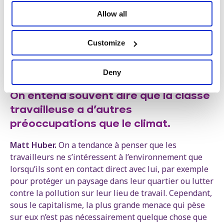
systèmes de production et ainsi forcer les élites à
Allow all
répondre à leurs demandes. L’arme de la grève est
leur meilleur atout pour imposer un changement
rapide. Un programme qui vise à promouvoir une
Customize
économie sans carbone requiert un pouvoir politique
formidable. Et la voie vers ce pouvoir passe par la
Deny
classe travailleuse organisée.
On entend souvent dire que la classe
travailleuse a d’autres
préoccupations que le climat.
Matt Huber.
On a tendance à penser que les
travailleurs ne s’intéressent à l’environnement que
lorsqu’ils sont en contact direct avec lui, par exemple
pour protéger un paysage dans leur quartier ou lutter
contre la pollution sur leur lieu de travail. Cependant,
sous le capitalisme, la plus grande menace qui pèse
sur eux n’est pas nécessairement quelque chose que