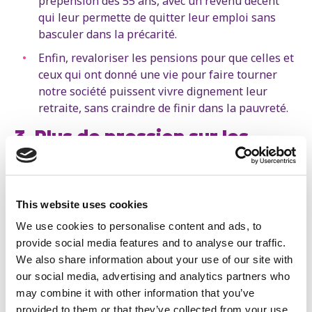
prépension dès 55 ans, avec un revenu décent
qui leur permette de quitter leur emploi sans
basculer dans la précarité.
Enfin, revaloriser les pensions pour que celles et
ceux qui ont donné une vie pour faire tourner
notre société puissent vivre dignement leur
retraite, sans craindre de finir dans la pauvreté.
3. Plus de pression sur les
malades, c’est plus de
présentéisme. Plus de
présentéisme, c’est plus de
This website uses cookies
We use cookies to personalise content and ads, to
malades
provide social media features and to analyse our traffic.
Un autre facteur clé dans l’augmentation du
We also share information about your use of our site with
nombre de travailleurs malades est le
our social media, advertising and analytics partners who
présentéisme.
En précarisant les contrats, en
may combine it with other information that you’ve
multipliant les heures supplémentaires et en
provided to them or that they’ve collected from your use