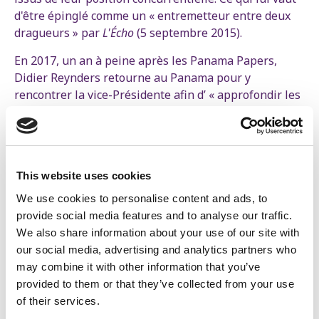
d'être épinglé comme un « entremetteur entre deux
dragueurs » par
L'Écho
(5 septembre 2015).
En 2017, un an à peine après les Panama Papers,
Didier Reynders retourne au Panama pour y
rencontrer la vice-Présidente afin d’ « approfondir les
liens dans tous les domaines, notamment dans le
domaine du commerce et de l'investissement », selon
le communiqué des Affaires étrangères
. une bonne
entente qui doit faire plaisir à sa cheffe de cabinet,
This website uses cookies
administratrice d'AvH, maison-mère de Deme.
We use cookies to personalise content and ads, to
Il y a aussi la convention fiscale que la Belgique
provide social media features and to analyse our traffic.
conclut avec les Seychelles, autre paradis fiscal
We also share information about your use of our site with
notoire, et que Reynders fait approuver par le
our social media, advertising and analytics partners who
parlement en 2015. Ici encore, l’un des bénéficiaires
may combine it with other information that you’ve
est une filiale de l’entreprise de dragage Deme,
provided to them or that they’ve collected from your use
opérant à partir des Seychelles.
of their services.