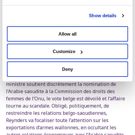
Les surprenantes liaisons du
holding anversois avec Jean-
Show details
Claude Fontinoy
On peut aussi évoquer les bonnes relations de Didier
Allow all
Reynders avec l’Arabie Saoudite (plusieurs missions
économiques et diverses rencontres diplomatiques)
Customize
qui ne sont pas pour déplaire aux actionnaires d’AvH.
En effet, Deme est déjà active au royaume saoudien et
lorgne sur le vaste marché de la modernisation des
Deny
infrastructures portuaires. En 2017, lorsque le
ministre soutient discrètement la nomination de
l’Arabie saoudite à la Commission des droits des
femmes de l’Onu, le vote belge est dévoilé et l’affaire
tourne au scandale. Obligé, politiquement, de
restreindre les relations belgo-saoudiennes,
Reynders va focaliser toute l’attention sur les
exportations d’armes wallonnes, en occultant les
autres relations économiques avec l’Arabie saoudite.